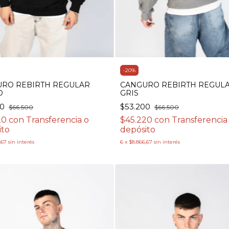
-
20
%
RO REBIRTH REGULAR
CANGURO REBIRTH REGUL
O
GRIS
00
$53.200
$66.500
$66.500
20
con
Transferencia o
$45.220
con
Transferencia
ito
depósito
,67
sin interés
6
x
$8.866,67
sin interés