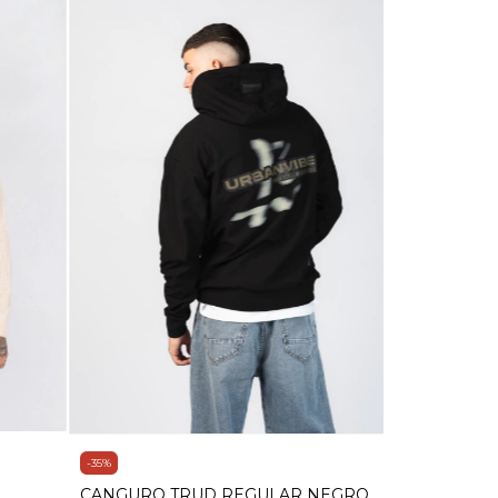
-
35
%
CANGURO TRUD REGULAR NEGRO