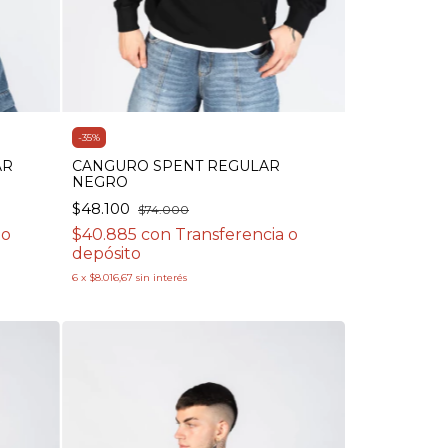
-
35
%
AR
CANGURO SPENT REGULAR
NEGRO
$48.100
$74.000
 o
$40.885
con
Transferencia o
depósito
6
x
$8.016,67
sin interés