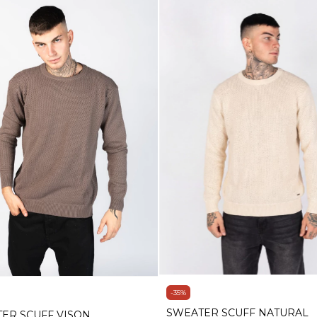
-
35
%
SWEATER SCUFF NATURAL
ER SCUFF VISON