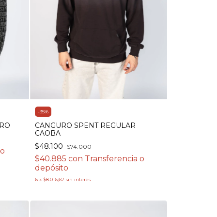
-
35
%
RO
CANGURO SPENT REGULAR
CAOBA
$48.100
$74.000
 o
$40.885
con
Transferencia o
depósito
6
x
$8.016,67
sin interés