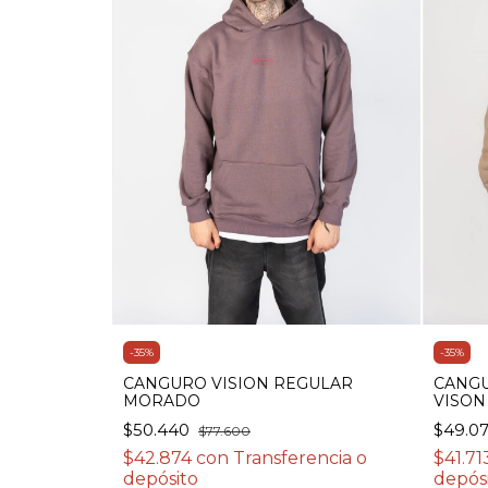
-
35
%
-
35
%
CANGURO VISION REGULAR
CANGU
MORADO
VISON
$50.440
$49.0
$77.600
$42.874
con
Transferencia o
$41.71
depósito
depós