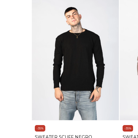
-
35
%
-
35
%
SWEATER SCUFF NEGRO
SWEAT