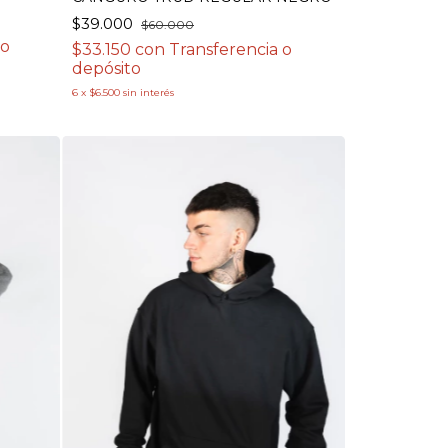
$39.000
$60.000
 o
$33.150
con
Transferencia o
depósito
6
x
$6.500
sin interés