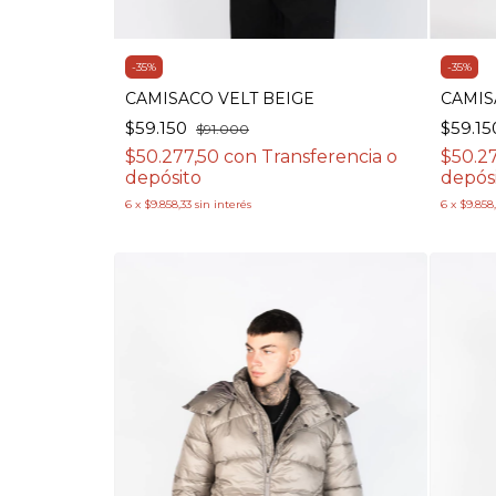
-
35
%
-
35
%
CAMISACO VELT BEIGE
CAMIS
$59.150
$59.1
$91.000
$50.277,50
con
Transferencia o
$50.2
depósito
depós
6
x
$9.858,33
sin interés
6
x
$9.858