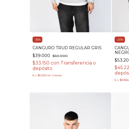
-
20
%
-
35
%
CANGU
CANGURO TRUD REGULAR GRIS
NEGR
$39.000
$60.000
$53.2
$33.150
con
Transferencia o
$45.2
depósito
depós
6
x
$6.500
sin interés
6
x
$8.866