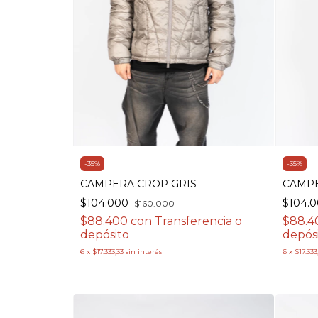
-
35
%
-
35
%
CAMPERA CROP GRIS
CAMP
$104.000
$104.
$160.000
$88.400
con
Transferencia o
$88.
depósito
depós
6
x
$17.333,33
sin interés
6
x
$17.333