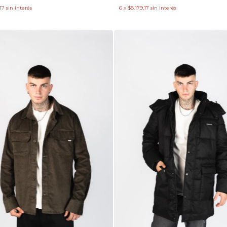
17
sin interés
6
x
$8.179,17
sin interés