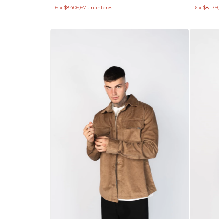
6
x
$8.406,67
sin interés
6
x
$8.179,