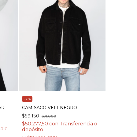
-
35
%
AR
CAMISACO VELT NEGRO
$59.150
$91.000
$50.277,50
con
Transferencia o
ia o
depósito
6
x
$9.858,33
sin interés