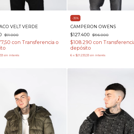
-
35
%
ACO VELT VERDE
CAMPERON OWENS
50
$127.400
$91.000
$196.000
77,50
con
Transferencia o
$108.290
con
Transferenci
ito
depósito
,33
sin interés
6
x
$21.233,33
sin interés