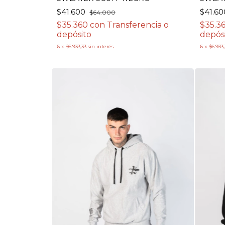
$41.600
$41.6
$64.000
$35.360
con
Transferencia o
$35.3
depósito
depós
6
x
$6.933,33
sin interés
6
x
$6.933,