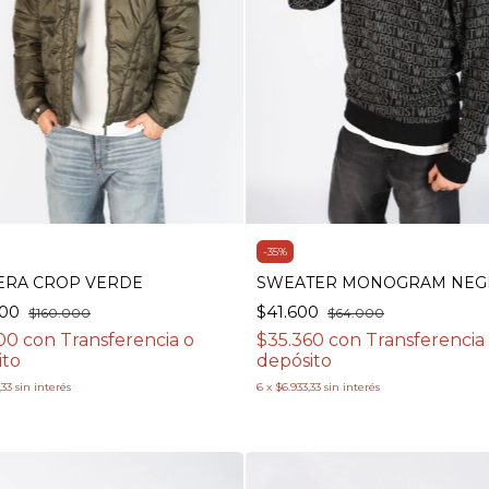
-
35
%
ERA CROP VERDE
SWEATER MONOGRAM NEG
000
$41.600
$160.000
$64.000
400
con
Transferencia o
$35.360
con
Transferencia
ito
depósito
,33
sin interés
6
x
$6.933,33
sin interés