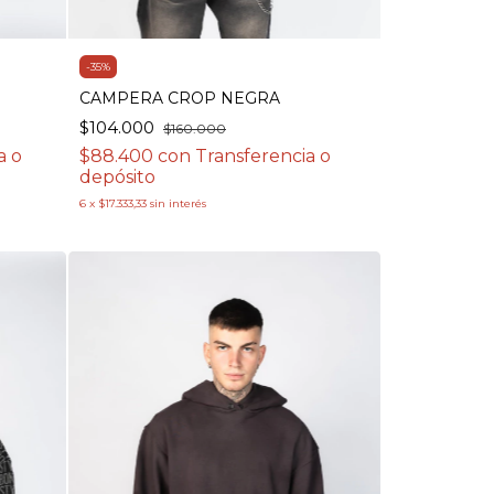
-
35
%
CAMPERA CROP NEGRA
$104.000
$160.000
a o
$88.400
con
Transferencia o
depósito
6
x
$17.333,33
sin interés