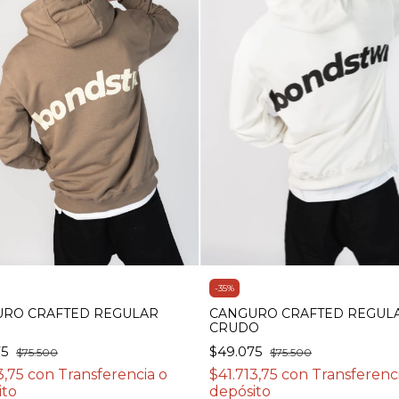
-
35
%
RO CRAFTED REGULAR
CANGURO CRAFTED REGUL
CRUDO
75
$49.075
$75.500
$75.500
3,75
con
Transferencia o
$41.713,75
con
Transferenc
ito
depósito