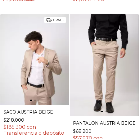
6
x
$5.100
sin interés
6
x
$5.100
sin interés
GRATIS
SACO AUSTRIA BEIGE
$218.000
PANTALON AUSTRIA BEIGE
$185.300
con
$68.200
Transferencia o depósito
$57.970
con