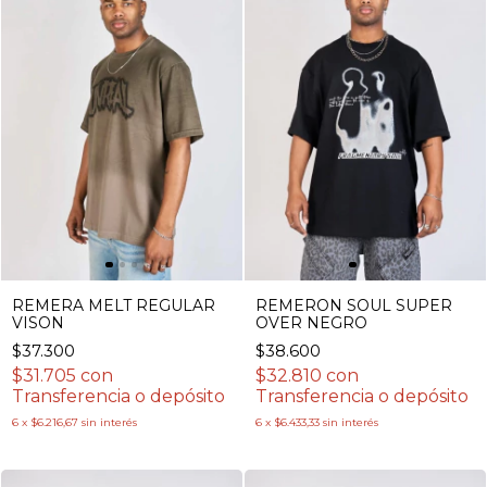
REMERA MELT REGULAR
REMERON SOUL SUPER
VISON
OVER NEGRO
$37.300
$38.600
$31.705
con
$32.810
con
Transferencia o depósito
Transferencia o depósito
6
x
$6.216,67
sin interés
6
x
$6.433,33
sin interés