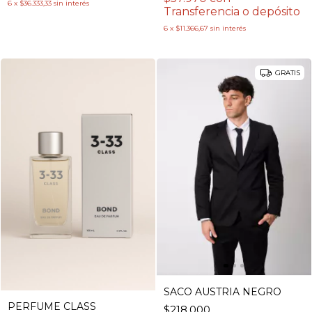
6
x
$36.333,33
sin interés
Transferencia o depósito
6
x
$11.366,67
sin interés
GRATIS
SACO AUSTRIA NEGRO
PERFUME CLASS
$218.000