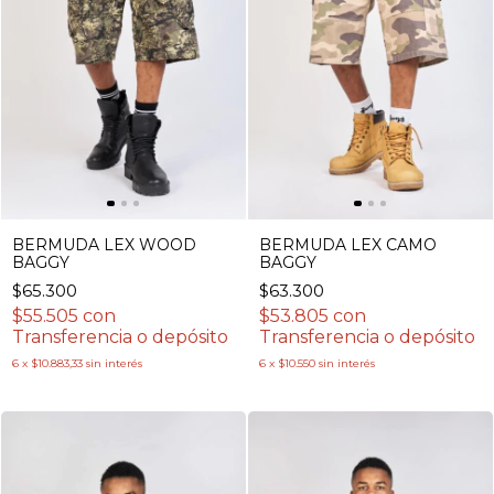
BERMUDA LEX WOOD
BERMUDA LEX CAMO
BAGGY
BAGGY
$65.300
$63.300
$55.505
con
$53.805
con
Transferencia o depósito
Transferencia o depósito
6
x
$10.883,33
sin interés
6
x
$10.550
sin interés