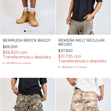
BERMUDA BROCK BAGGY
REMERA MELT REGULAR
NEGRO
$69.200
$37.300
$58.820
con
$31.705
con
Transferencia o depósito
Transferencia o depósito
6
x
$11.533,33
sin interés
6
x
$6.216,67
sin interés