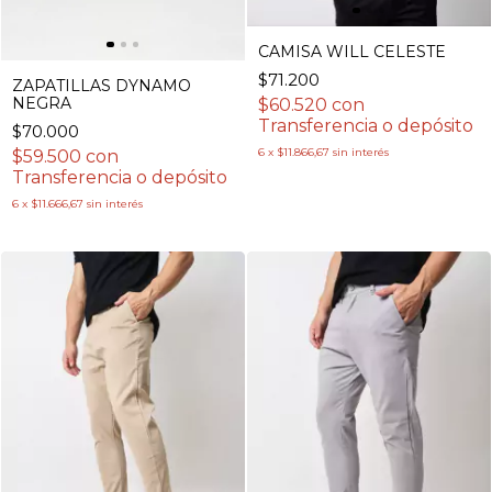
CAMISA WILL CELESTE
$71.200
ZAPATILLAS DYNAMO
NEGRA
$60.520
con
Transferencia o depósito
$70.000
6
x
$11.866,67
sin interés
$59.500
con
Transferencia o depósito
6
x
$11.666,67
sin interés