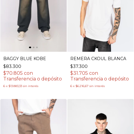
BAGGY BLUE KOBE
REMERA CKOUL BLANCA
$83.300
$37.300
$70.805
con
$31.705
con
Transferencia o depósito
Transferencia o depósito
6
x
$13.883,33
sin interés
6
x
$6.216,67
sin interés