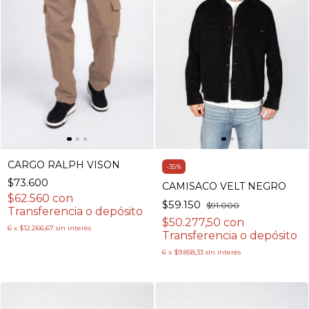
CARGO RALPH VISON
-
35
%
$73.600
CAMISACO VELT NEGRO
$62.560
con
$59.150
$91.000
Transferencia o depósito
$50.277,50
con
6
x
$12.266,67
sin interés
Transferencia o depósito
6
x
$9.858,33
sin interés