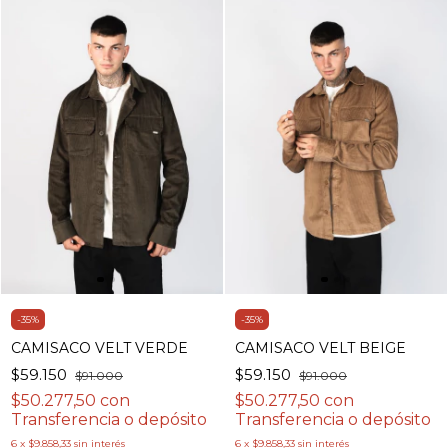
-
35
%
-
35
%
CAMISACO VELT VERDE
CAMISACO VELT BEIGE
$59.150
$59.150
$91.000
$91.000
$50.277,50
con
$50.277,50
con
Transferencia o depósito
Transferencia o depósito
6
x
$9.858,33
sin interés
6
x
$9.858,33
sin interés