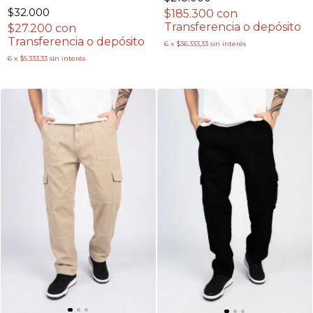
$32.000
$185.300
con
Transferencia o depósito
$27.200
con
Transferencia o depósito
6
x
$36.333,33
sin interés
6
x
$5.333,33
sin interés