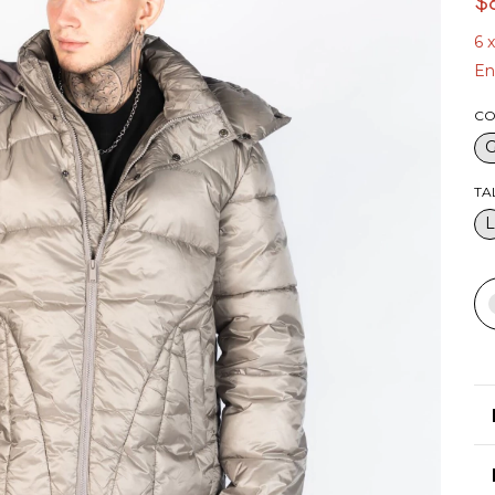
$
6
En
CO
TA
L