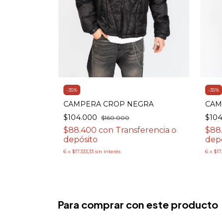
-
35
%
-
35
%
ERO
CAMPERA CROP NEGRA
CAM
$104.000
$10
$160.000
erencia o
$88.400
con
Transferencia o
$88
depósito
dep
6
x
$17.333,33
sin interés
6
x
$17
Para comprar con este producto