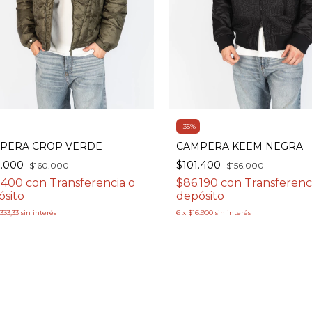
-
35
%
CAMPERA KEEM NEGRA
PERA CROP VERDE
$101.400
4.000
$156.000
$160.000
$86.190
con
Transferenc
.400
con
Transferencia o
depósito
ósito
6
x
$16.900
sin interés
.333,33
sin interés