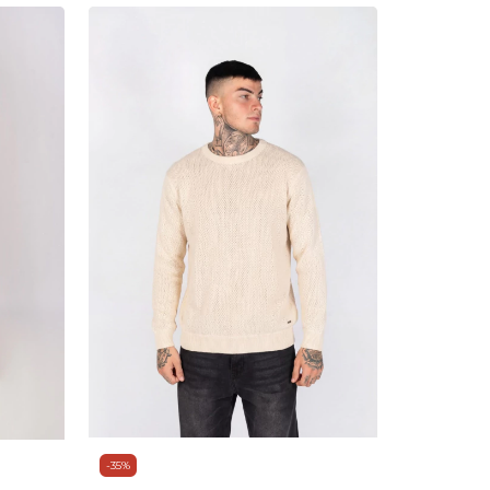
-
35
%