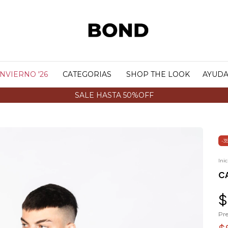
INVIERNO '26
CATEGORIAS
SHOP THE LOOK
AYUD
SALE HASTA 50%OFF
-
3
Inic
C
$
Pre