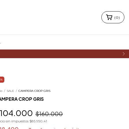
(
0
)
A
5
%
io
/
SALE
/
CAMPERA CROP GRIS
AMPERA CROP GRIS
104.000
$160.000
cio sin impuestos
$85.950,41