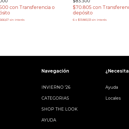
$83.300
.000
$70.805
con
Transferenc
.500
con
Transferencia o
depósito
ósito
6
x
$13.883,33
sin interés
.666,67
sin interés
Navegación
¿Necesita
INVIERNO '26
Ayuda
CATEGORIAS
Locales
SHOP THE LOOK
AYUDA