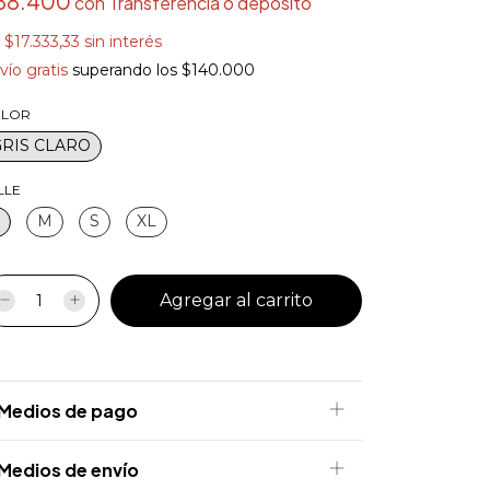
88.400
con
Transferencia o depósito
x
$17.333,33
sin interés
vío gratis
superando los
$140.000
LOR
GRIS CLARO
LLE
M
S
XL
Medios de pago
Medios de envío