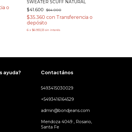
SWEATER SCUFF NATURAL
ia o
$41.600
$64.000
$35.360
con
Transferencia o
depósito
6
x
$6.933,33
sin interés
s ayuda?
Contactános
5493415030029
+5493416164529
admin@bondjeans.com
Mendoza 4049 , Rosario,
Santa Fe