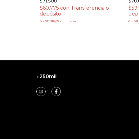
$71.500
$70
$60.775
con
Transferencia o
$59
depósito
dep
6
x
$11.916,67
sin interés
6
x
$11