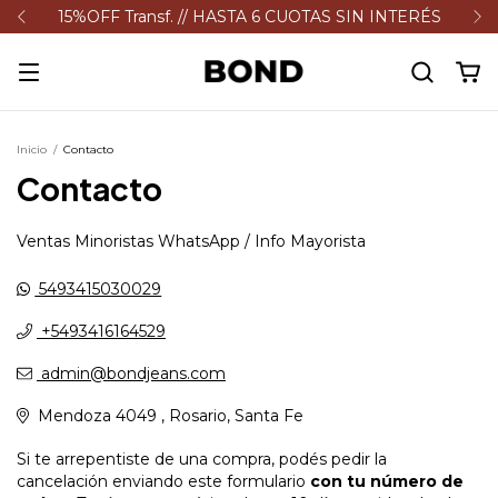
15%OFF Transf. // HASTA 6 CUOTAS SIN INTERÉS
Inicio
/
Contacto
Contacto
Ventas Minoristas WhatsApp / Info Mayorista
5493415030029
+5493416164529
admin@bondjeans.com
Mendoza 4049 , Rosario, Santa Fe
Si te arrepentiste de una compra, podés pedir la
cancelación enviando este formulario
con tu número de