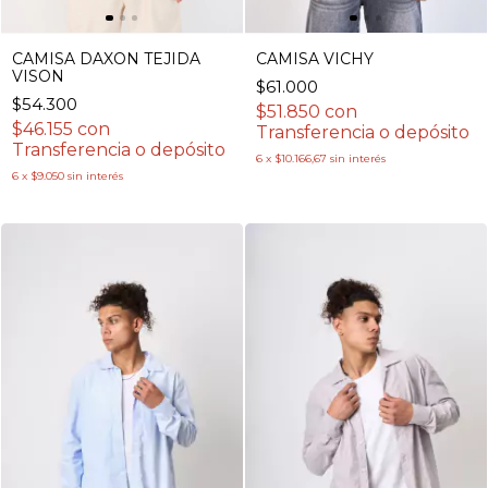
CAMISA DAXON TEJIDA
CAMISA VICHY
VISON
$61.000
$54.300
$51.850
con
$46.155
con
Transferencia o depósito
Transferencia o depósito
6
x
$10.166,67
sin interés
6
x
$9.050
sin interés