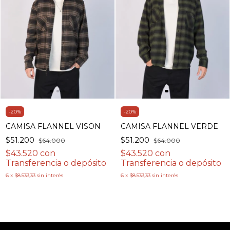
-
20
%
-
20
%
CAMISA FLANNEL VISON
CAMISA FLANNEL VERDE
$51.200
$51.200
$64.000
$64.000
$43.520
con
$43.520
con
Transferencia o depósito
Transferencia o depósito
6
x
$8.533,33
sin interés
6
x
$8.533,33
sin interés