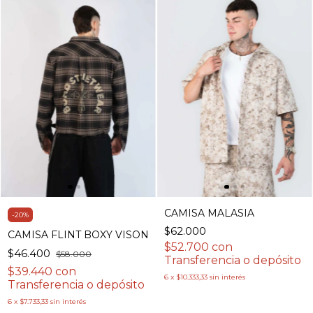
CAMISA MALASIA
-
20
%
$62.000
CAMISA FLINT BOXY VISON
$52.700
con
$46.400
$58.000
Transferencia o depósito
$39.440
con
6
x
$10.333,33
sin interés
Transferencia o depósito
6
x
$7.733,33
sin interés