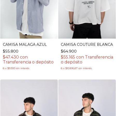
CAMISA MALAGA AZUL
CAMISA COUTURE BLANCA
$55.800
$64.900
$47.430
con
$55.165
con
Transferencia
Transferencia o depósito
o depósito
6
x
$9.300
sin interés
6
x
$10.816,67
sin interés