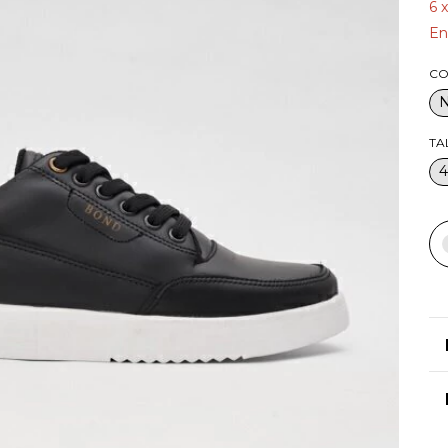
6
En
CO
TA