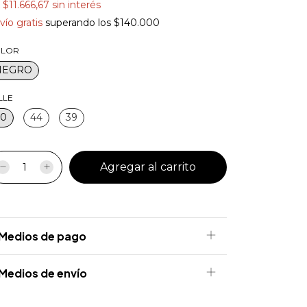
x
$11.666,67
sin interés
vío gratis
superando los
$140.000
LOR
NEGRO
LLE
40
44
39
Medios de pago
Medios de envío