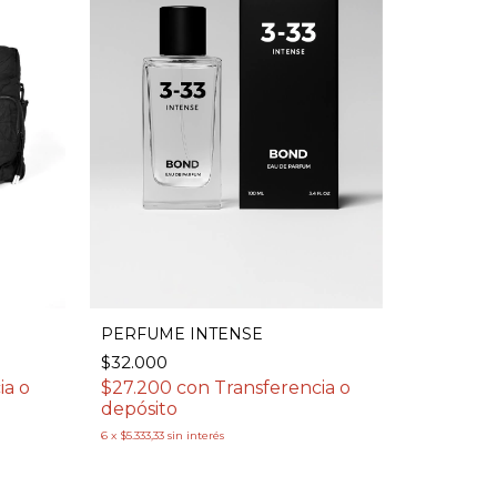
PERFUME INTENSE
$32.000
$27.200
con
Transferencia o
ia o
depósito
6
x
$5.333,33
sin interés