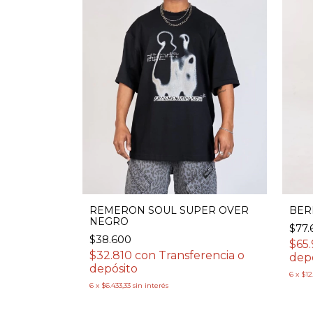
REMERON SOUL SUPER OVER
BER
NEGRO
$77.
$38.600
$65
$32.810
con
Transferencia o
dep
depósito
6
x
$12
6
x
$6.433,33
sin interés