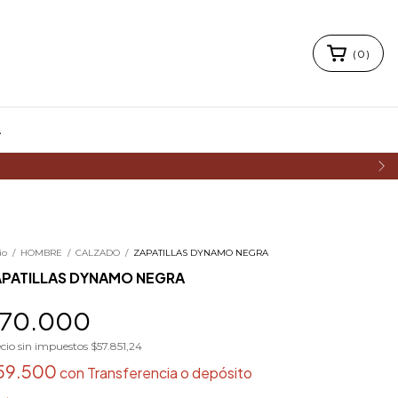
(
0
)
A
io
/
HOMBRE
/
CALZADO
/
ZAPATILLAS DYNAMO NEGRA
APATILLAS DYNAMO NEGRA
70.000
cio sin impuestos
$57.851,24
59.500
con
Transferencia o depósito