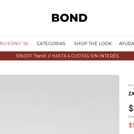
INVIERNO '26
CATEGORIAS
SHOP THE LOOK
AYUD
15%OFF Transf. // HASTA 6 CUOTAS SIN INTERÉS
Inic
Z
$
Pre
$