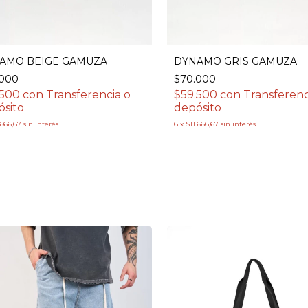
AMO BEIGE GAMUZA
DYNAMO GRIS GAMUZA
.000
$70.000
.500
con
Transferencia o
$59.500
con
Transferenc
ósito
depósito
.666,67
sin interés
6
x
$11.666,67
sin interés