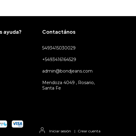
s ayuda?
Contactános
5493415030029
+5493416164529
admin@bondjeans.com
Mendoza 4049 , Rosario,
Santa Fe
Iniciar sesión
|
Crear cuenta