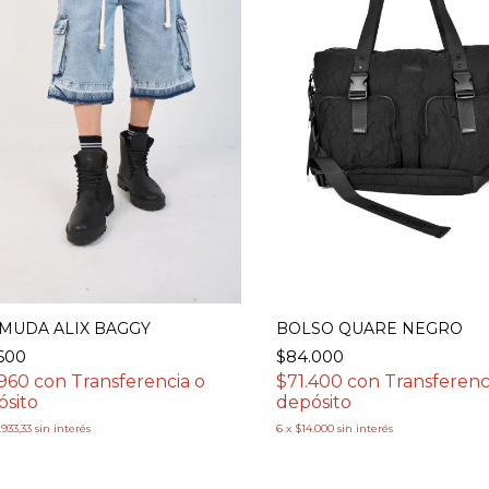
MUDA ALIX BAGGY
BOLSO QUARE NEGRO
600
$84.000
.960
con
Transferencia o
$71.400
con
Transferenc
ósito
depósito
.933,33
sin interés
6
x
$14.000
sin interés