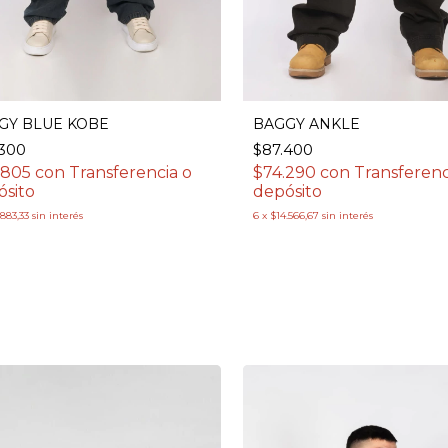
GY BLUE KOBE
BAGGY ANKLE
.300
$87.400
.805
con
Transferencia o
$74.290
con
Transferenc
ósito
depósito
.883,33
sin interés
6
x
$14.566,67
sin interés