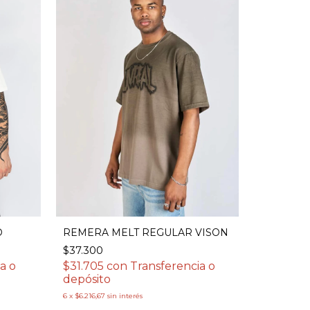
O
REMERA MELT REGULAR VISON
$37.300
PERFUME
a o
$31.705
con
Transferencia o
$32.000
depósito
$27.200
6
x
$6.216,67
sin interés
depósito