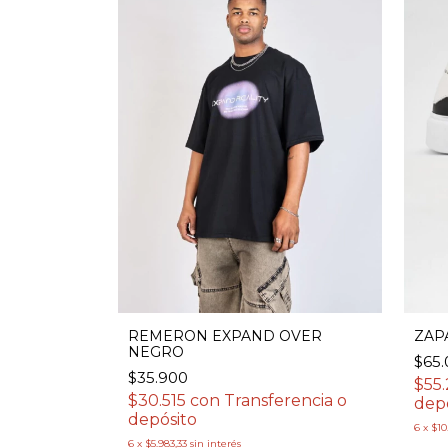
REMERON EXPAND OVER
ZAP
NEGRO
$65
$35.900
erencia o
$55
$30.515
con
Transferencia o
dep
depósito
6
x
$10
6
x
$5.983,33
sin interés