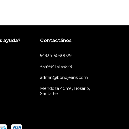
6
x
$5.333,33
si
s ayuda?
Contactános
5493415030029
+5493416164529
admin@bondjeans.com
Mendoza 4049 , Rosario,
Santa Fe