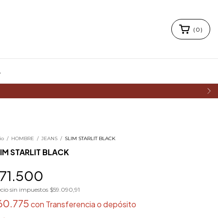
(
0
)
A
io
/
HOMBRE
/
JEANS
/
SLIM STARLIT BLACK
IM STARLIT BLACK
71.500
cio sin impuestos
$59.090,91
60.775
con
Transferencia o depósito