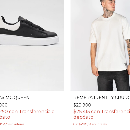
REMERA IDENTITY CRUD
AS MC QUEEN
$29.900
.000
$25.415
con
Transferenci
.250
con
Transferencia o
depósito
ósito
6
x
$4.983,33
sin interés
.833,33
sin interés