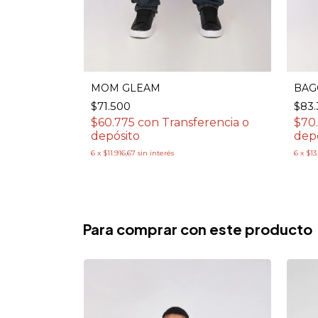
MOM GLEAM
BAG
$71.500
$83
$60.775
con
Transferencia o
$70
depósito
dep
6
x
$11.916,67
sin interés
6
x
$13
Para comprar con este producto