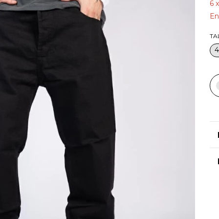
6
En
TA
4