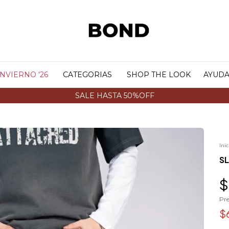
INVIERNO '26
CATEGORIAS
SHOP THE LOOK
AYUD
SALE HASTA 50%OFF
Inic
SL
$
Pre
$