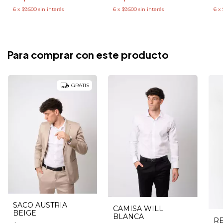
6
x
$9.500
sin interés
6
x
6
x
$9.500
sin interés
Para comprar con este producto
GRATIS
SACO AUSTRIA
CAMISA WILL
BEIGE
BLANCA
R