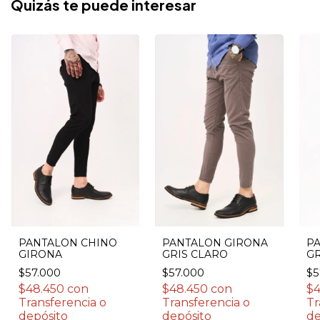
Quizás te puede interesar
PANTALON GIRONA
P
PANTALON CHINO
GRIS CLARO
GR
GIRONA
$57.000
$5
$57.000
$48.450
con
$
$48.450
con
Transferencia o
Tr
Transferencia o
depósito
de
depósito