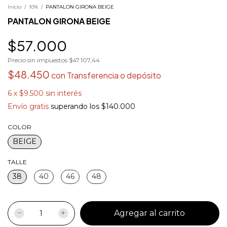
Inicio
/
10%
/
PANTALON GIRONA BEIGE
PANTALON GIRONA BEIGE
$57.000
Precio sin impuestos
$47.107,44
$48.450
con
Transferencia o depósito
6
x
$9.500
sin interés
Envío gratis
superando los
$140.000
COLOR
BEIGE
TALLE
38
40
46
48