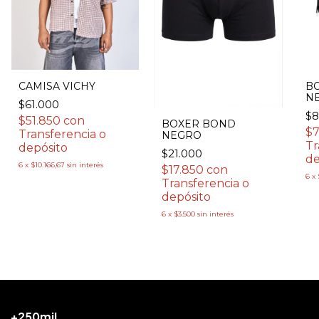
CAMISA VICHY
B
N
$61.000
$8
$51.850
con
BOXER BOND
$7
Transferencia o
NEGRO
Tr
depósito
$21.000
de
6
x
$10.166,67
sin interés
$17.850
con
6
x
Transferencia o
depósito
6
x
$3.500
sin interés