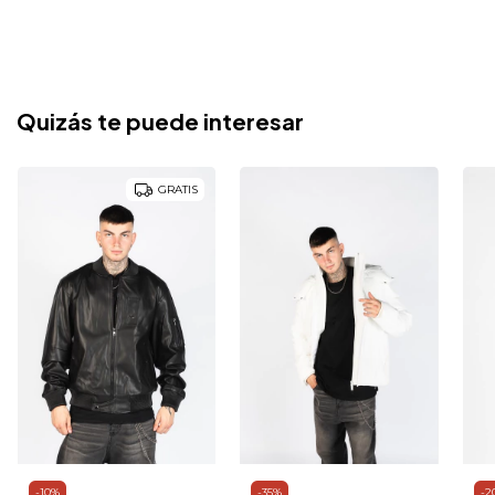
Quizás te puede interesar
GRATIS
-
10
%
-
35
%
-
2