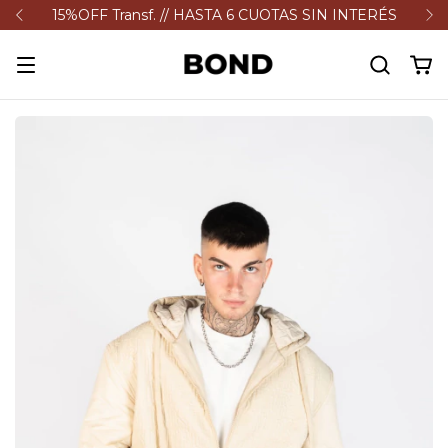
15%OFF Transf. // HASTA 6 CUOTAS SIN INTERÉS