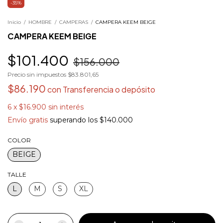
-
35
%
Inicio
/
HOMBRE
/
CAMPERAS
/
CAMPERA KEEM BEIGE
CAMPERA KEEM BEIGE
$101.400
$156.000
Precio sin impuestos
$83.801,65
$86.190
con
Transferencia o depósito
6
x
$16.900
sin interés
Envío gratis
superando los
$140.000
COLOR
BEIGE
TALLE
L
M
S
XL