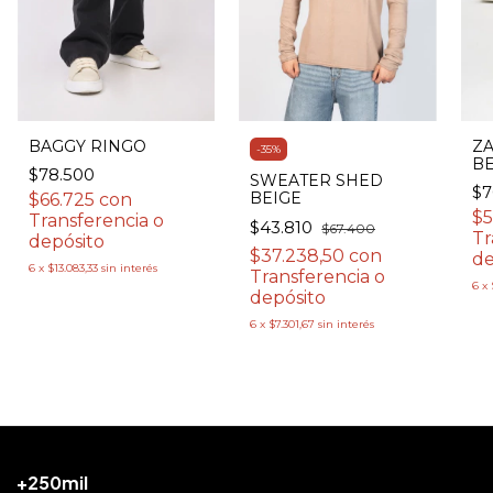
BAGGY RINGO
ZA
-
35
%
BE
$78.500
SWEATER SHED
$7
BEIGE
$66.725
con
$5
Transferencia o
$43.810
$67.400
Tr
depósito
$37.238,50
con
de
6
x
$13.083,33
sin interés
Transferencia o
6
x
depósito
6
x
$7.301,67
sin interés