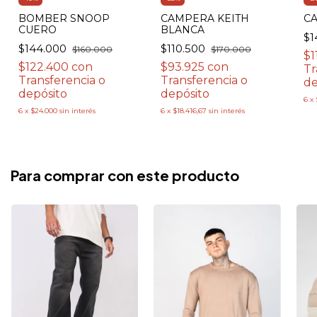
BOMBER SNOOP
CAMPERA KEITH
C
CUERO
BLANCA
$1
$144.000
$110.500
$160.000
$170.000
$1
$122.400
con
$93.925
con
Tr
Transferencia o
Transferencia o
de
depósito
depósito
6
x
6
x
$24.000
sin interés
6
x
$18.416,67
sin interés
Para comprar con este producto